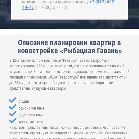
получить консультацию по номеру
+7 (812) 602-
44-77
(с 09:30 до 18:30)
Описание планировки квартир в
новостройке «Рыбацкая Гавань»
В 12-этажном жилом комплексе "Рыбацкая Гавань" застройщик
запроектировал 275 жилых помещений, которые расположатся по 6 и 7
штук на этаже. Вниманию покупателей представлены помещения различной
площади и планировки. Общая "квадратура" помещений варьируется от 24
до 85 квадратных метров. Среди запроектированных вариантов
представлены следующие квартиры:
студии
однокомнатные
двухкомнатные
трехкомнатные
Квартиры представлены классических и европланировок, что позволяет
покупателям сделать уютную и просторную кухню-гостиную. Ве помещения
в жилом комплексе передаются собственникам с качественной чистовой